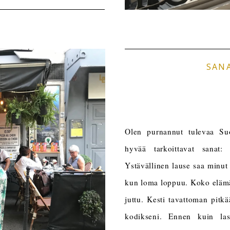
SAN
Olen purnannut tulevaa Su
hyvää tarkoittavat sanat:
Ystävällinen lause saa minut
kun loma loppuu. Koko elämä
juttu. Kesti tavattoman pitk
kodikseni. Ennen kuin las