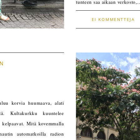
tunteen saa aikaan verkosto,..
EI KOMMENTTEJA
AN
uuluu korvia huumaava, alati
tä. Kultakurkku kuuntelee
pi kelpaavat. Mitä kovemmalla
autin automatkoilla radion