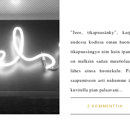
”Jeee, tikapuusänky”, kar
uudessa kodissa oman huone
tikapuusängyn niin kuin ipan
on melkein sadan muuttolaa
lähes ainoa huonekalu. Pa
saapumiseen asti nukumme äit
kuvitella pian palaavani...
2 KOMMENTTIA