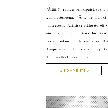
”Äitiiii!” raikuu leikkipuistossa 
kummastuneena. ”Äiti, ne kaikki 
tunteeseen. Pariisissa äitihuuto oli 
etunimeltä kutsuttu. Muut huusiva
kerta jonkun huutaessa äitiä. Kai
Kaupoissakin. Ihmisiä ei näy kad
Tuntuu ettei kukaan puhu...
2 KOMMENTTIA