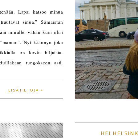
yhtenään. Lapsi katsoo minua
huutavat sinua.” Samaistun
vain minulle, vähän kuin olisi
t ”maman”. Nyt käännyn joka
kkialla on kovin hiljaista.
uillakaan tungokseen asti.
LISÄTIETOJA »
HEI HELSIN