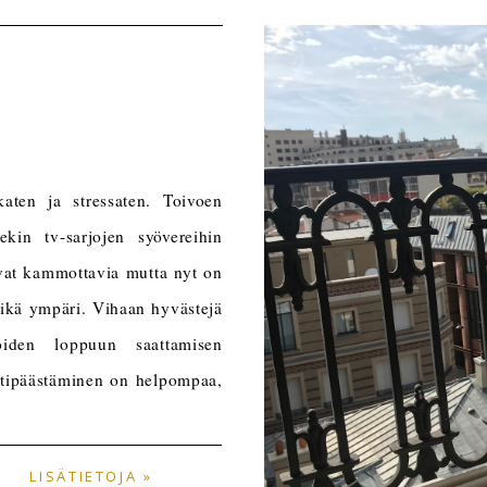
katen ja stressaten. Toivoen
ekin tv-sarjojen syövereihin
vat kammottavia mutta nyt on
i eikä ympäri. Vihaan hyvästejä
iden loppuun saattamisen
rtipäästäminen on helpompaa,
LISÄTIETOJA »