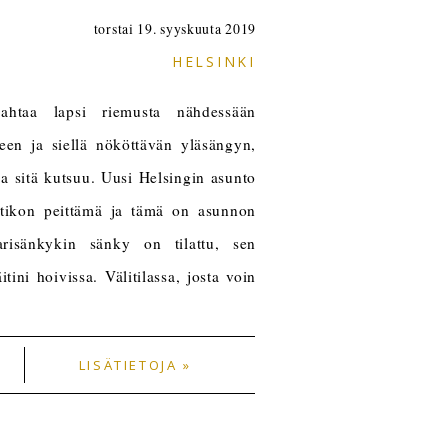
torstai 19. syyskuuta 2019
HELSINKI
jahtaa lapsi riemusta nähdessään
en ja siellä nököttävän yläsängyn,
a sitä kutsuu. Uusi Helsingin asunto
tikon peittämä ja tämä on asunnon
risänkykin sänky on tilattu, sen
ini hoivissa. Välitilassa, josta voin
LISÄTIETOJA »