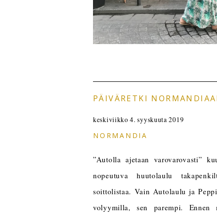
PÄIVÄRETKI NORMANDIA
keskiviikko 4. syyskuuta 2019
NORMANDIA
”Autolla ajetaan varovarovasti” k
nopeutuva huutolaulu takapenkil
soittolistaa. Vain Autolaulu ja Pep
volyymilla, sen parempi. Ennen n