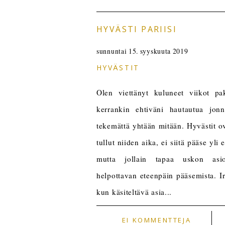
HYVÄSTI PARIISI
sunnuntai 15. syyskuuta 2019
HYVÄSTIT
Olen viettänyt kuluneet viikot pa
kerrankin ehtiväni hautautua jonn
tekemättä yhtään mitään. Hyvästit o
tullut niiden aika, ei siitä pääse yl
mutta jollain tapaa uskon asio
helpottavan eteenpäin pääsemista. I
kun käsiteltävä asia...
EI KOMMENTTEJA