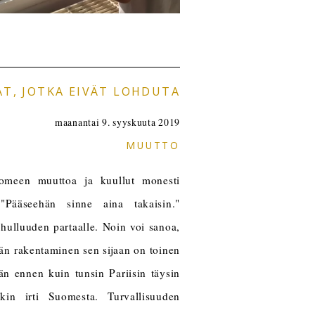
AT, JOTKA EIVÄT LOHDUTA
maanantai 9. syyskuuta 2019
MUUTTO
omeen muuttoa ja kuullut monesti
 "Pääseehän sinne aina takaisin."
 hulluuden partaalle. Noin voi sanoa,
n rakentaminen sen sijaan on toinen
ään ennen kuin tunsin Pariisin täysin
kin irti Suomesta. Turvallisuuden