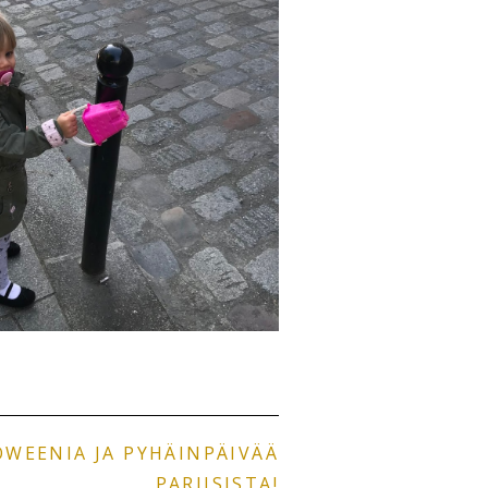
WEENIA JA PYHÄINPÄIVÄÄ
PARIISISTA!