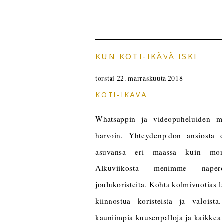
KUN KOTI-IKÄVÄ ISKI
torstai 22. marraskuuta 2018
KOTI-IKÄVÄ
Whatsappin ja videopuheluiden ma
harvoin. Yhteydenpidon ansiosta
asuvansa eri maassa kuin mone
Alkuviikosta menimme naper
joulukoristeita. Kohta kolmivuotias la
kiinnostua koristeista ja valoist
kauniimpia kuusenpalloja ja kaikkea 