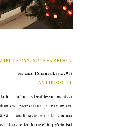
MIELTYMYS APTEEKKEIHIN
perjantai 16. marraskuuta 2018
ANTIBIOOTIT
kuluu nuhan vieraillessa monissa
skimistä, päänsärkyä ja väsymystä.
äivän nenäliinavuoren alla kuumaa
ava listasi eilen karusellin pyörimistä