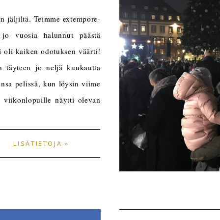
n jäljiltä. Teimme extempore-
n jo vuosia halunnut päästä
oli kaiken odotuksen väärti!
n täyteen jo neljä kuukautta
ensa pelissä, kun löysin viime
 viikonlopuille näytti olevan
LISÄTIETOJA »