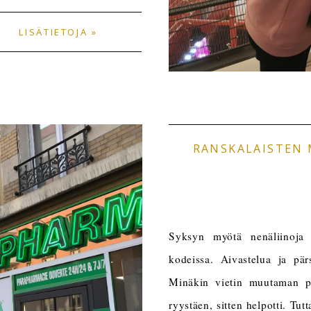
LISÄTIETOJA »
RANSKALAISTEN 
Syksyn myötä nenäliinoja 
kodeissa. Aivastelua ja pär
Minäkin vietin muutaman p
ryystäen, sitten helpotti. Tutt