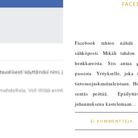
FACE
Facebook tahtoo nähdä hen
sähköposti. Mikäli tahdon t
henkkareista. Siis antaa g
passista. Yritykselle, joka
tietosuojaskandaaleistaan. 
sentäs peittää. Epäilyttä
juhannuksena kastelemaan...
EI KOMMENTTEJA