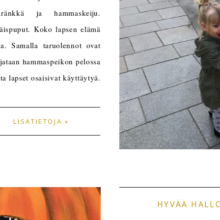
käränkkä ja hammaskeiju.
iäispuput. Koko lapsen elämä
ta. Samalla taruolennot ovat
rjataan hammaspeikon pelossa
tta lapset osaisivat käyttäytyä.
LISÄTIETOJA »
HYVÄÄ HALLO