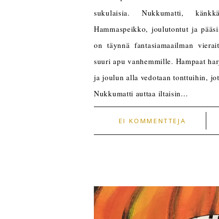
sukulaisia. Nukkumatti, känk
Hammaspeikko, joulutontut ja pääs
on täynnä fantasiamaailman vierai
suuri apu vanhemmille. Hampaat ha
ja joulun alla vedotaan tonttuihin, jo
Nukkumatti auttaa iltaisin...
EI KOMMENTTEJA