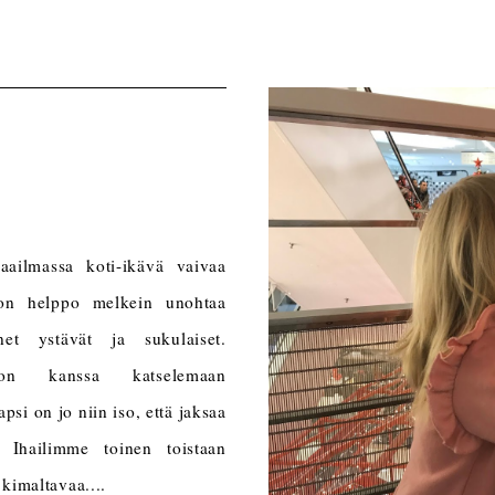
ailmassa koti-ikävä vaivaa
 on helppo melkein unohtaa
t ystävät ja sukulaiset.
on kanssa katselemaan
psi on jo niin iso, että jaksaa
a. Ihailimme toinen toistaan
kimaltavaa....