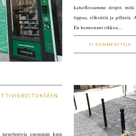
katsellessamme dropit, mitä
tippaa, eliksiiriä ja pilleri
En hennonnut rikkoa...
EI KOMMENTTEJA
TTIVIEROITUKSEEN
än taruolentoja enemmän kuin