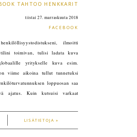
BOOK TAHTOO HENKKARIT
tiistai 27. marraskuuta 2018
FACEBOOK
kilöllisyystodistukseni, ilmoitti
ilini toimivan, tulisi ladata kuva
lobaalille yritykselle kuva esim.
 on viime aikoina tullut tunnetuksi
Henkilöturvatunnuksen loppuosan saa
vä ajatus. Kuin kutsuisi varkaat
LISÄTIETOJA »