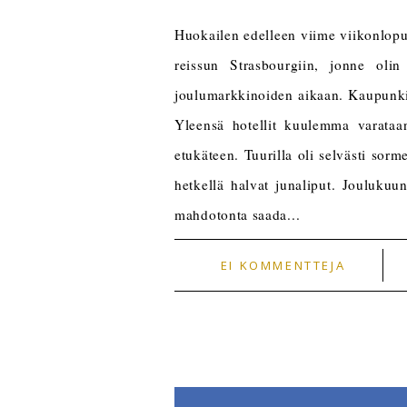
Huokailen edelleen viime viikonlopu
reissun Strasbourgiin, jonne oli
joulumarkkinoiden aikaan. Kaupunki 
Yleensä hotellit kuulemma varataa
etukäteen. Tuurilla oli selvästi sorm
hetkellä halvat junaliput. Joulukuun
mahdotonta saada...
EI KOMMENTTEJA