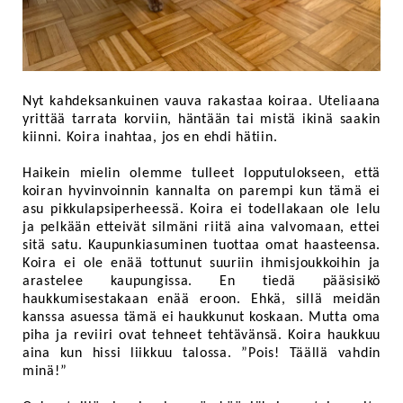
Nyt kahdeksankuinen vauva rakastaa koiraa. Uteliaana
yrittää tarrata korviin, häntään tai mistä ikinä saakin
kiinni. Koira inahtaa, jos en ehdi hätiin.
Haikein mielin olemme tulleet lopputulokseen, että
koiran hyvinvoinnin kannalta on parempi kun tämä ei
asu pikkulapsiperheessä. Koira ei todellakaan ole lelu
ja pelkään etteivät silmäni riitä aina valvomaan, ettei
sitä satu. Kaupunkiasuminen tuottaa omat haasteensa.
Koira ei ole enää tottunut suuriin ihmisjoukkoihin ja
arastelee kaupungissa. En tiedä pääsisikö
haukkumisestakaan enää eroon. Ehkä, sillä meidän
kanssa asuessa tämä ei haukkunut koskaan. Mutta oma
piha ja reviiri ovat tehneet tehtävänsä. Koira haukkuu
aina kun hissi liikkuu talossa. ”Pois! Täällä vahdin
minä!”