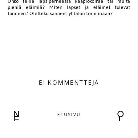
Onko teillä lapsiperheessä kääpiökoiraa tai muita
pieniä eläimiä? Miten lapset ja eläimet tulevat
toimeen? Oletteko saaneet yhtälön toimimaan?
EI KOMMENTTEJA
N
O
ETUSIVU
E
L
W
D
E
E
R
R