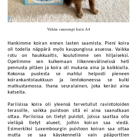
Vähän suurempi kuin A4
Hankimme koiran ennen lasten saamista. Pieni koira
oli todella näppärä myös kaupungissa asuessa. Vaikka
rotu on haukkualtis, koulutimme sen hiljaiseksi.
Opetimme sen kulkemaan liikennevälineissä heti
pennusta pitäen ja koira oli mukana aina ja kaikkialla.
Kokonsa puolesta se mahtui helposti pieneen
koirankantolaukkuun ja lentokoneessa se kulki
matkustamossa. Ihana seuralainen, joka keräsi aina
katseita.
Pariisissa koira oli yleensä tervetullut ravintoloiden
terassille, vaikka puistoon sitä ei aina saanutkaan
ottaa. Pariisissa on tietyt puistot, joissa saattaa olla
vieläpä tietyt alueet, joihin koiran saa viedä.
Esimerkiksi Luxembourgin puistoon koiran saa ottaa
mutta se saa käyskennellä vain pääporttien