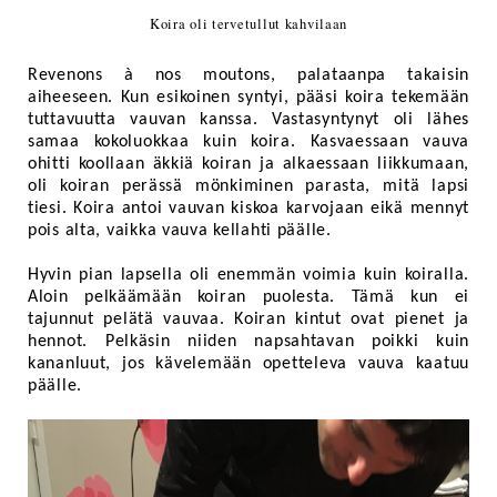
Koira oli tervetullut kahvilaan
Revenons à nos moutons, palataanpa takaisin
aiheeseen. Kun esikoinen syntyi, pääsi koira tekemään
tuttavuutta vauvan kanssa. Vastasyntynyt oli lähes
samaa kokoluokkaa kuin koira. Kasvaessaan vauva
ohitti koollaan äkkiä koiran ja alkaessaan liikkumaan,
oli koiran perässä mönkiminen parasta, mitä lapsi
tiesi. Koira antoi vauvan kiskoa karvojaan eikä mennyt
pois alta, vaikka vauva kellahti päälle.
Hyvin pian lapsella oli enemmän voimia kuin koiralla.
Aloin pelkäämään koiran puolesta. Tämä kun ei
tajunnut pelätä vauvaa. Koiran kintut ovat pienet ja
hennot. Pelkäsin niiden napsahtavan poikki kuin
kananluut, jos kävelemään opetteleva vauva kaatuu
päälle.