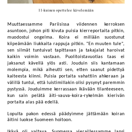
11-kuinen opettelee kävelemään
Muuttaessamme Pariisissa viidennen kerroksen
asuntoon, johon piti kivuta puisia kierreportaita pitkin,
muodostui ongelma. Koira ei millään suostunut
kiipeämään liukkaita rappuja pitkin. "En muuten tule",
sen silmät tuntuivat tapittavan ja takajalat haroivat
kaikin voimin vastaan. Puolitoistavuotias taas ei
jaksanut kävellä ylös asti. Jouduin siis kantamaan
molempia, mikä aiheutti sen, etten saanut pidettyä
kaiteesta kiinni. Puisia portaita vahattiin ahkeraan ja
välillä tuntui, että luistimillakin olisi pysynyt paremmin
pystyssä. Jouduimme kerrassaan ikävään tilanteeseen,
kun sain pelätä äiti-vauva-koira-rykelmän kierivän
portaita alas pää edellä.
Lopulta pakon edessä päädyimme jättämään koiran
äitini luokse Suomeen hoitoon.
Ikävä oli valtava. Suomessa vieraillessamme lapsi