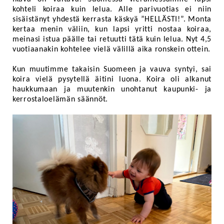
kohteli koiraa kuin lelua. Alle parivuotias ei niin
sisäistänyt yhdestä kerrasta käskyä ”HELLÄSTI!”. Monta
kertaa menin väliin, kun lapsi yritti nostaa koiraa,
meinasi istua päälle tai retuutti tätä kuin lelua. Nyt 4,5
vuotiaanakin kohtelee vielä välillä aika ronskein ottein.
Kun muutimme takaisin Suomeen ja vauva syntyi, sai
koira vielä pysytellä äitini luona. Koira oli alkanut
haukkumaan ja muutenkin unohtanut kaupunki- ja
kerrostaloelämän säännöt.