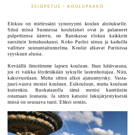
ESIOPETUS
·
KOULUPAKKO
Elokuu on mielessäni synonyymi koulun aloitukselle.
Siinä missä Suomessa koululaiset ovat jo palanneet
pulpettiensa ääreen, on Ranskassa elokuu kaikkein
suosituin lomakuukausi. Koko Pariisi uinuu ja kaduilla
vallitsee sunnuntaitunnelma. Koulut alkavat Pariisissa
syyskuun alussa.
Keväällä ilmoitimme lapsen kouluun. Ihan hätävarana,
jos ei vaikka löydetäkään syksylle lastenhoitajaa. Niin,
kaksivuotiaan. Mutta sitten alkoi ajatusmyrsky. Vasta-
juuri-vauva menisi kouluun. Esikouluun, mutta kouluun
kuitenkin. Ruokatauolla tämä menisi kanttiiniin
ostamaan lounasta. Ja sitten katsoisi lukujärjestyksestä
missä on seuraava tunti. Ehkei sentäs.