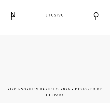
N
O
ETUSIVU
E
L
W
D
E
E
R
R
PIKKU-SOPHIEN PARIISI ©
2026 - DESIGNED BY
HERPARK