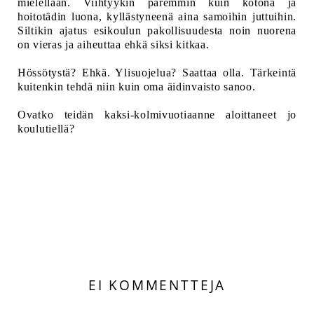
mielellään. Viihtyykin paremmin kuin kotona ja
hoitotädin luona, kyllästyneenä aina samoihin juttuihin.
Siltikin a
jatus esikoulun pakollisuudesta noin nuorena
on vieras ja aiheuttaa ehkä siksi kitkaa.
Hössötystä? Ehkä. Ylisuojelua? Saattaa olla. Tärkeintä
kuitenkin tehdä niin kuin oma äidinvaisto sanoo.
Ovatko teidän kaksi-kolmivuotiaanne aloittaneet jo
koulutiellä?
EI KOMMENTTEJA