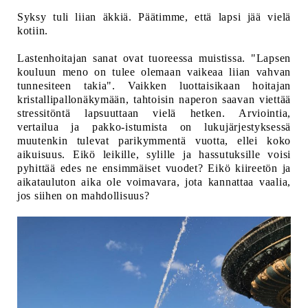
Syksy tuli liian äkkiä. Päätimme, että lapsi jää vielä
kotiin.
Lastenhoitajan sanat ovat tuoreessa muistissa. "Lapsen
kouluun meno on tulee olemaan vaikeaa liian vahvan
tunnesiteen takia". Vaikken luottaisikaan hoitajan
kristallipallonäkymään, tahtoisin naperon saavan viettää
stressitöntä lapsuuttaan vielä hetken. Arviointia,
vertailua ja pakko-istumista on lukujärjestyksessä
muutenkin tulevat parikymmentä vuotta, ellei koko
aikuisuus. Eikö leikille, sylille ja hassutuksille voisi
pyhittää edes ne ensimmäiset vuodet? Eikö kiireetön ja
aikatauluton aika ole voimavara, jota kannattaa vaalia,
jos siihen on mahdollisuus?