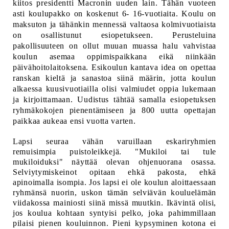
kiitos presidentti Macronin uuden lain. Tähän vuoteen
asti koulupakko on koskenut 6- 16-vuotiaita. Koulu on
maksuton ja tähänkin mennessä valtaosa kolmivuotiaista
on osallistunut esiopetukseen. Perusteluina
pakollisuuteen on ollut muuan muassa halu vahvistaa
koulun asemaa oppimispaikkana eikä niinkään
päivähoitolaitoksena. Esikoulun kantava idea on opettaa
ranskan kieltä ja sanastoa siinä määrin, jotta koulun
alkaessa kuusivuotiailla olisi valmiudet oppia lukemaan
ja kirjoittamaan. Uudistus tähtää samalla esiopetuksen
ryhmäkokojen pienentämiseen ja 800 uutta opettajan
paikkaa aukeaa ensi vuotta varten.
Lapsi seuraa vähän varuillaan eskariryhmien
remuisimpia puistoleikkejä. "Mukiloi tai tule
mukiloiduksi" näyttää olevan ohjenuorana osassa.
Selviytymiskeinot opitaan ehkä pakosta, ehkä
apinoimalla isompia. Jos lapsi ei ole koulun aloittaessaan
ryhmänsä nuorin, uskon tämän selviävän kouluelämän
viidakossa mainiosti siinä missä muutkin. Ikävintä olisi,
jos koulua kohtaan syntyisi pelko, joka pahimmillaan
pilaisi pienen kouluinnon. Pieni kypsyminen kotona ei